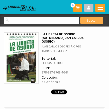
0
LA LIBRETA DE OSORIO
(AUTORIZADO JUAN CARLOS
OSORIO)
/
JUAN CARLOS OSORIO
JORGE
ANDRÉS BERMÚDEZ
Editorial:
LIBROS FUTBOL
ISBN:
978-987-3763-16-8
Colección:
< Genérica >