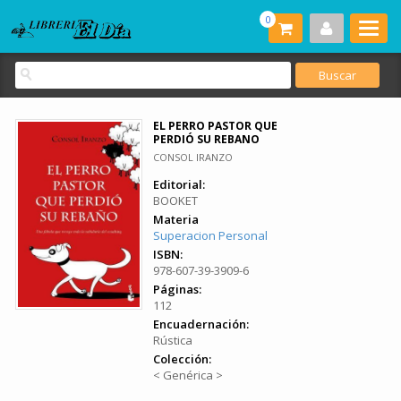
0
EL PERRO PASTOR QUE
PERDIÓ SU REBANO
CONSOL IRANZO
Editorial:
BOOKET
Materia
Superacion Personal
ISBN:
978-607-39-3909-6
Páginas:
112
Encuadernación:
Rústica
Colección:
< Genérica >