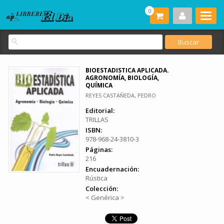
0
BIOESTADISTICA APLICADA.
AGRONOMÍA, BIOLOGÍA,
QUÍMICA
REYES CASTAÑEDA, PEDRO
Editorial:
TRILLAS
ISBN:
978-968-24-3810-3
Páginas:
216
Encuadernación:
Rústica
Colección:
< Genérica >